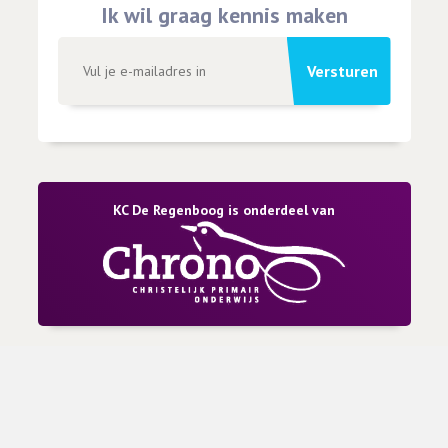
Ik wil graag kennis maken
Versturen
KC De Regenboog is onderdeel van